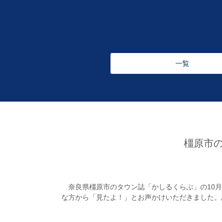
一覧
橿原市
奈良県橿原市のタウン誌「かしるくらぶ」の10月
な方から「見たよ！」とお声かけいただきました。