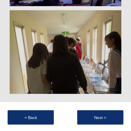
< Back
Next >