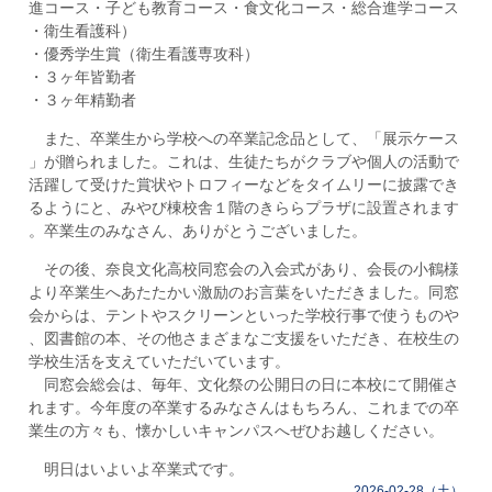
進コース・子ども教育コース・食文化コース・総合進学コース
・衛生看護科）
・優秀学生賞（衛生看護専攻科）
・３ヶ年皆勤者
・３ヶ年精勤者
また、卒業生から学校への卒業記念品として、「展示ケース
」が贈られました。これは、生徒たちがクラブや個人の活動で
活躍して受けた賞状やトロフィーなどをタイムリーに披露でき
るようにと、みやび棟校舎１階のきららプラザに設置されます
。卒業生のみなさん、ありがとうございました。
その後、奈良文化高校同窓会の入会式があり、会長の小鶴様
より卒業生へあたたかい激励のお言葉をいただきました。同窓
会からは、テントやスクリーンといった学校行事で使うものや
、図書館の本、その他さまざまなご支援をいただき、在校生の
学校生活を支えていただいています。
同窓会総会は、毎年、文化祭の公開日の日に本校にて開催さ
れます。今年度の卒業するみなさんはもちろん、これまでの卒
業生の方々も、懐かしいキャンパスへぜひお越しください。
明日はいよいよ卒業式です。
2026-02-28（土）