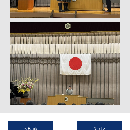
< Back
Next >