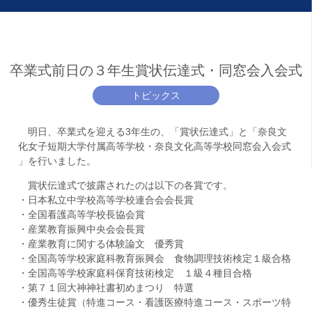
卒業式前日の３年生賞状伝達式・同窓会入会式
トピックス
明日、卒業式を迎える3年生の、「賞状伝達式」と「奈良文
化女子短期大学付属高等学校・奈良文化高等学校同窓会入会式
」を行いました。
賞状伝達式で披露されたのは以下の各賞です。
・日本私立中学校高等学校連合会会長賞
・全国看護高等学校長協会賞
・産業教育振興中央会会長賞
・産業教育に関する体験論文 優秀賞
・全国高等学校家庭科教育振興会 食物調理技術検定１級合格
・全国高等学校家庭科保育技術検定 １級４種目合格
・第７１回大神神社書初めまつり 特選
・優秀生徒賞（特進コース・看護医療特進コース・スポーツ特