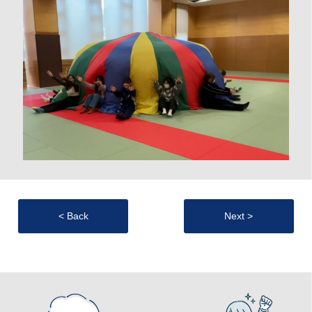
< Back
Next >