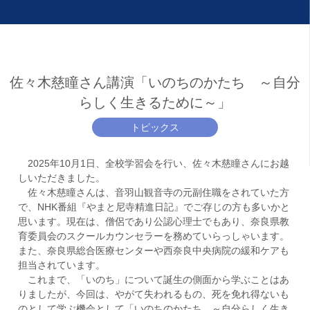
佐々木慈瞳さん講演「いのちのかたち ～自分
らしく生きるために～」
トピックス
2025年10月1日、全校学習会を行い、佐々木慈瞳さんにお越
しいただきました。
佐々木慈瞳さんは、音羽山観音寺の元副住職をされていた方
で、NHK番組『やまと尼寺精進日記』でご存じの方も多いかと
思います。現在は、僧侶であり公認心理士でもあり、奈良県教
育委員会のスクールカウンセラーを務めていらっしゃいます。
また、奈良県総合医療センターや西奈良中央病院の緩和ケアも
担当されています。
これまで、「いのち」について誕生の側面から学ぶことはあ
りましたが、今回は、やがて失われるもの、死を免れ得ないも
のとして学ぶ機会として「いのちのかたち ～自分らしく生き