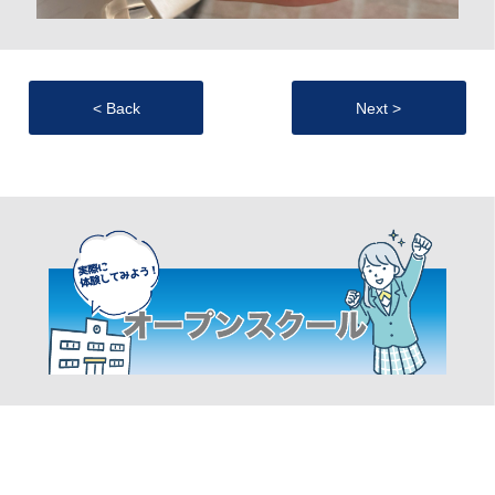
< Back
Next >