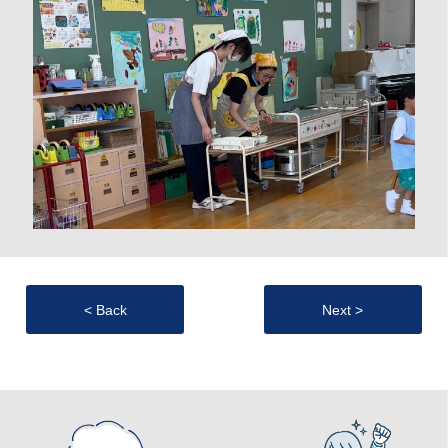
< Back
Next >