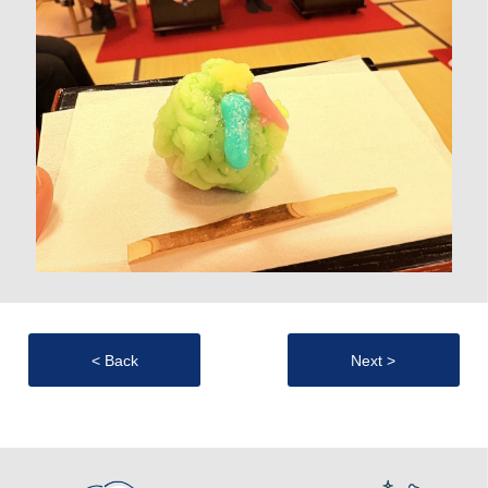
< Back
Next >