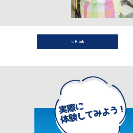
< Back