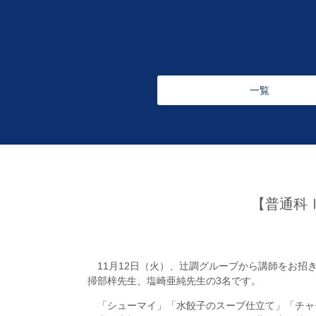
一覧
【普通科
11月12日（火）、辻調グループから講師をお招
掃部梓先生、塩崎亜純先生の3名です。
「シューマイ」「水餃子のスープ仕立て」「チャ