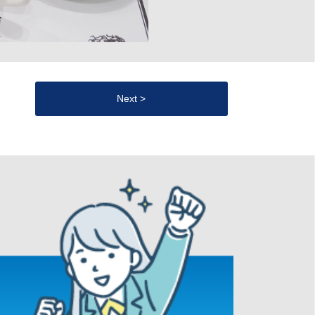
Next >