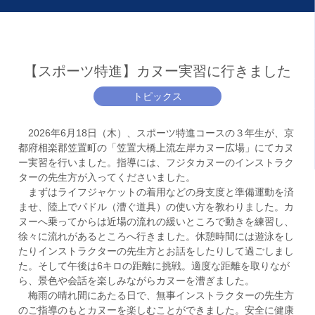
【スポーツ特進】カヌー実習に行きました
トピックス
2026年6月18日（木）、スポーツ特進コースの３年生が、京
都府相楽郡笠置町の「笠置大橋上流左岸カヌー広場」にてカヌ
ー実習を行いました。指導には、フジタカヌーのインストラク
ターの先生方が入ってくださいました。
まずはライフジャケットの着用などの身支度と準備運動を済
ませ、陸上でパドル（漕ぐ道具）の使い方を教わりました。カ
ヌーへ乗ってからは近場の流れの緩いところで動きを練習し、
徐々に流れがあるところへ行きました。休憩時間には遊泳をし
たりインストラクターの先生方とお話をしたりして過ごしまし
た。そして午後は6キロの距離に挑戦。適度な距離を取りなが
ら、景色や会話を楽しみながらカヌーを漕ぎました。
⁡ 梅雨の晴れ間にあたる日で、無事インストラクターの先生方
のご指導のもとカヌーを楽しむことができました。安全に健康