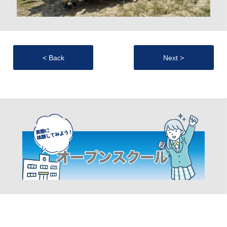
< Back
Next >