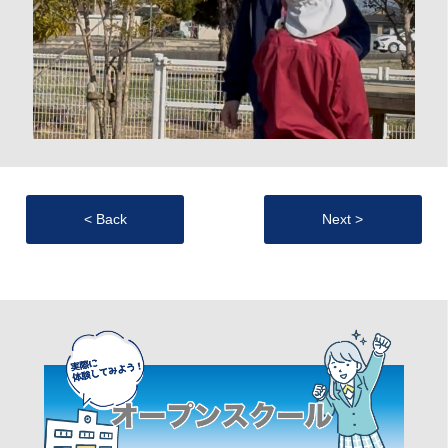
< Back
Next >