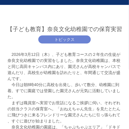
【子ども教育】奈良文化幼稚園での保育実習
トピックス
2026年3月12日（木）、子ども教育コースの２年生の生徒が
奈良文化幼稚園での実習をしました。奈良文化幼稚園は、本校
と同じ高田キャンパス内にあり、園児さんが高校キャンパスで
遊んだり、高校生が幼稚園を訪れたりと、年間通じて交流が盛
んです。
今日は朝8時40分に高校を出発し、歩いて数分、幼稚園に到
着。すでに園庭では登園した園児さんが元気に活動していまし
た。
まずは職員室へ実習でお世話になるご挨拶に伺い、それぞれ
の担当クラスの保育室へ。「おねえちゃん先生」を見たとたん
に飛びつきに来るフレンドリーな園児さんたちに引っ張られて
、すぐに遊びが始まりました。
奈良文化幼稚園の園庭は、「ちゃぷちゃぷエリア」「ドキド