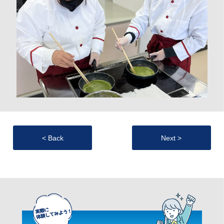
< Back
Next >