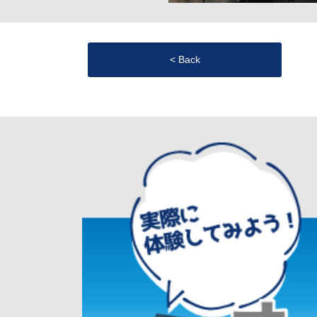
< Back