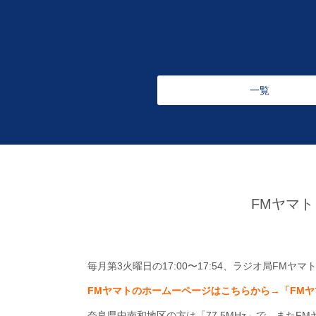
一覧
FMヤマ
毎月第3火曜日の17:00〜17:54、ラジオ局FMヤ
FMヤマトのホームーページはこちらから→「
FM
奈良県中南和地区の方は「77.5MHz」で、また