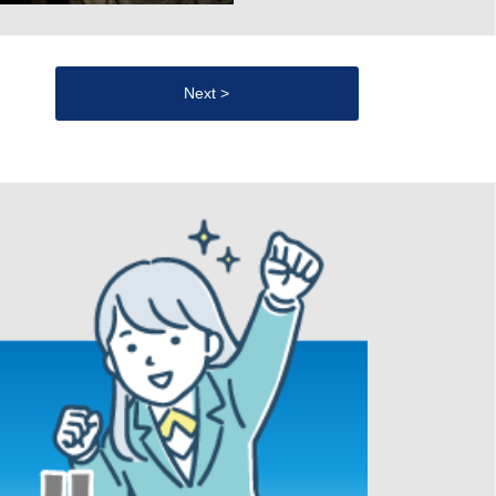
Next >