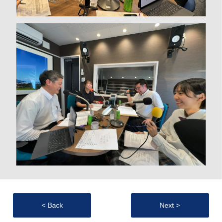
< Back
Next >