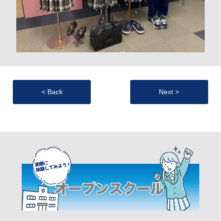
< Back
Next >