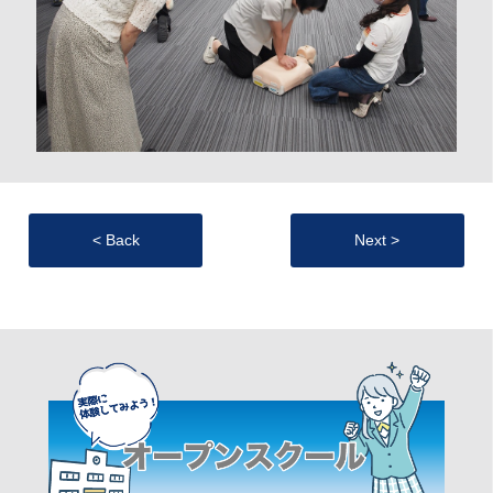
< Back
Next >