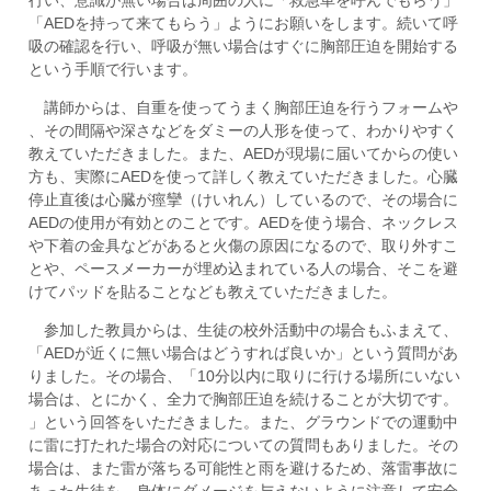
「AEDを持って来てもらう」ようにお願いをします。続いて呼
吸の確認を行い、呼吸が無い場合はすぐに胸部圧迫を開始する
という手順で行います。
講師からは、自重を使ってうまく胸部圧迫を行うフォームや
、その間隔や深さなどをダミーの人形を使って、わかりやすく
教えていただきました。また、AEDが現場に届いてからの使い
方も、実際にAEDを使って詳しく教えていただきました。心臓
停止直後は心臓が痙攣（けいれん）しているので、その場合に
AEDの使用が有効とのことです。AEDを使う場合、ネックレス
や下着の金具などがあると火傷の原因になるので、取り外すこ
とや、ペースメーカーが埋め込まれている人の場合、そこを避
けてパッドを貼ることなども教えていただきました。
参加した教員からは、生徒の校外活動中の場合もふまえて、
「AEDが近くに無い場合はどうすれば良いか」という質問があ
りました。その場合、「10分以内に取りに行ける場所にいない
場合は、とにかく、全力で胸部圧迫を続けることが大切です。
」という回答をいただきました。また、グラウンドでの運動中
に雷に打たれた場合の対応についての質問もありました。その
場合は、また雷が落ちる可能性と雨を避けるため、落雷事故に
あった生徒を、身体にダメージを与えないように注意して安全