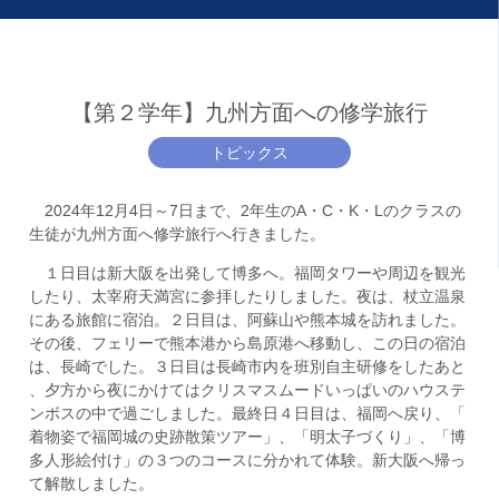
【第２学年】九州方面への修学旅行
トピックス
2024年12月4日～7日まで、2年生のA・C・K・Lのクラスの
生徒が九州方面へ修学旅行へ行きました。
１日目は新大阪を出発して博多へ。福岡タワーや周辺を観光
したり、太宰府天満宮に参拝したりしました。夜は、杖立温泉
にある旅館に宿泊。２日目は、阿蘇山や熊本城を訪れました。
その後、フェリーで熊本港から島原港へ移動し、この日の宿泊
は、長崎でした。３日目は長崎市内を班別自主研修をしたあと
、夕方から夜にかけてはクリスマスムードいっぱいのハウステ
ンボスの中で過ごしました。最終日４日目は、福岡へ戻り、「
着物姿で福岡城の史跡散策ツアー」、「明太子づくり」、「博
多人形絵付け」の３つのコースに分かれて体験。新大阪へ帰っ
て解散しました。