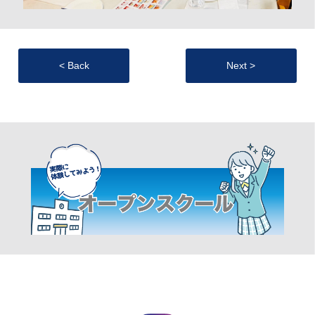
< Back
Next >