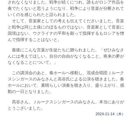
されなくなりました。戦争が続くにつれ、誰もがロシア作品を
奏でたくないと思うようになり、戦争により音楽が分断されて
いくのを感じられたと語られました。
そして、音楽家としての考えも伝えてくださいました。音楽
と戦争は同じ土俵にのぼるものではない、音楽家として音楽に
国境はない、ウクライナの平和を願って指揮するもロシアを憎
んで指揮することはないと。
最後にこんな言葉が生徒たちに贈られました。「ぜひみなさ
んには考えてほしい。自分の自由がなくなること。将来の夢が
なくなることについて。」
この講演会のあと、奏ホールへ移動し、混成合唱団Ｊルーク
スシンガースのみなさんと高谷氏による公演を聴きました。奏
ホールにおいて、素晴らしい演奏を聴き入り、盛り上がり、感
動の一日となりました。
髙谷さん、Ｊルークスシンガースのみなさん、本当にありが
とうございました。
2024-11-14（木）