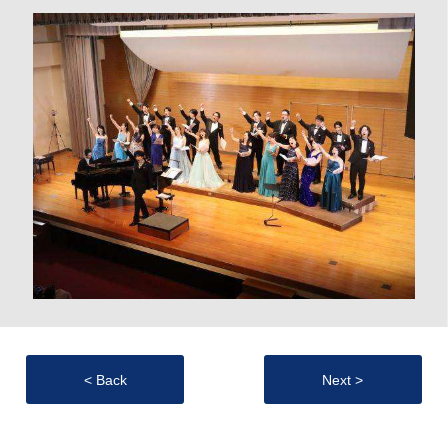
< Back
Next >