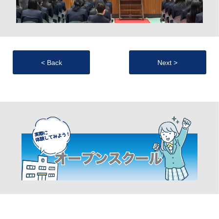
< Back
Next >