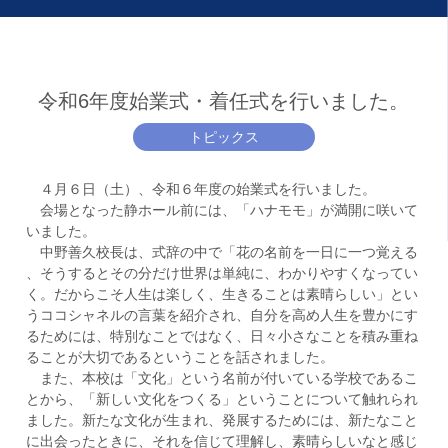
令和6年度始業式・着任式を行いました。
トピックス
４月６日（土）、令和６年度の始業式を行いました。
会場となった静ホール前には、「ハナモモ」が満開に咲いて
いました。
中野善久校長は、式辞の中で「花の名前を一日に一つ覚える
、そうするとその分だけ世界は単純に、わかりやすくなってい
く。だからこそ人生は楽しく、生きることは素晴らしい」とい
うココシャネルの言葉を紹介され、自分を高め人生を豊かにす
るためには、特別なことではなく、日々小さなことを積み重ね
ることが大切であるということを話されました。
また、本校は「文化」という名前が付いている学校であるこ
とから、「新しい文化をつくる」ということについて触れられ
ました。新たな文化が生まれ、発展するためには、新たなこと
に出会ったときに、それを信じて理解し、素晴らしいなと感じ