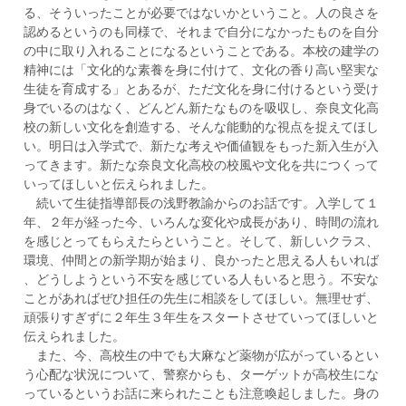
る、そういったことが必要ではないかということ。人の良さを
認めるというのも同様で、それまで自分になかったものを自分
の中に取り入れることになるということである。本校の建学の
精神には「文化的な素養を身に付けて、文化の香り高い堅実な
生徒を育成する」とあるが、ただ文化を身に付けるという受け
身でいるのはなく、どんどん新たなものを吸収し、奈良文化高
校の新しい文化を創造する、そんな能動的な視点を捉えてほし
い。明日は入学式で、新たな考えや価値観をもった新入生が入
ってきます。新たな奈良文化高校の校風や文化を共につくって
いってほしいと伝えられました。
続いて生徒指導部長の浅野教諭からのお話です。入学して１
年、２年が経った今、いろんな変化や成長があり、時間の流れ
を感じとってもらえたらということ。そして、新しいクラス、
環境、仲間との新学期が始まり、良かったと思える人もいれば
、どうしようという不安を感じている人もいると思う。不安な
ことがあればぜひ担任の先生に相談をしてほしい。無理せず、
頑張りすぎずに２年生３年生をスタートさせていってほしいと
伝えられました。
また、今、高校生の中でも大麻など薬物が広がっているとい
う心配な状況について、警察からも、ターゲットが高校生にな
っているというお話に来られたことも注意喚起しました。身の