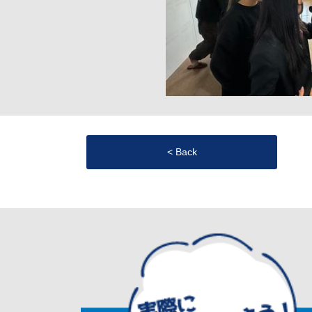
< Back