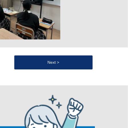
Next >