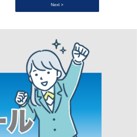
Next >