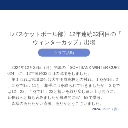
〈バスケットボール部〉12年連続32回目の「
ウィンターカップ」出場
クラブ活動
2024年12月23日（月）開幕の「SOFTBANK WINTER CUP2
024」に、12年連続32回目の出場をしました。
第１回戦は宮城県仙台大学明成高校との対戦。１Ｑが16：2
、２Ｑで15：11と、相手に点を取られて行きましたが、３Ｑで
は12：22、４Ｑで14：22と勢いを取り戻し追い上げ同点に。
延長戦へと持ち込みましたが最終的に67：59で惜敗。
皆様のあたたかい応援、ありがとうございました。
2024-12-23（月）