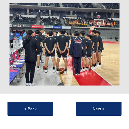
< Back
Next >