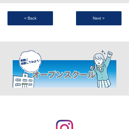
< Back
Next >