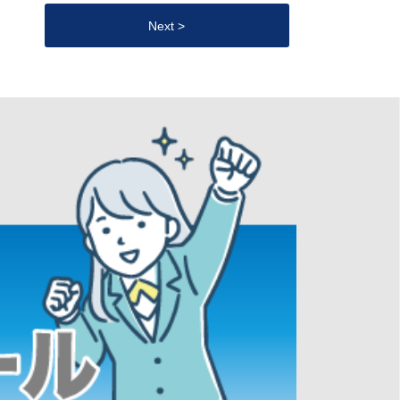
Next >