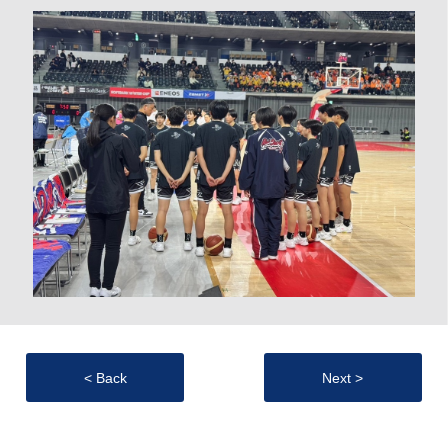
< Back
Next >