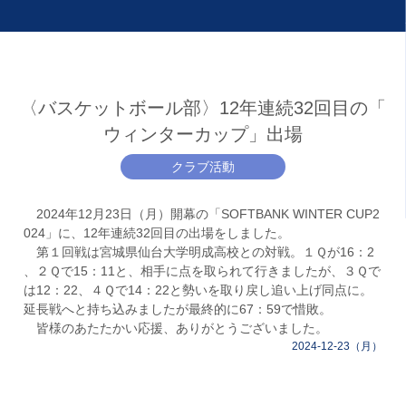
〈バスケットボール部〉12年連続32回目の「
ウィンターカップ」出場
クラブ活動
2024年12月23日（月）開幕の「SOFTBANK WINTER CUP2
024」に、12年連続32回目の出場をしました。
第１回戦は宮城県仙台大学明成高校との対戦。１Ｑが16：2
、２Ｑで15：11と、相手に点を取られて行きましたが、３Ｑで
は12：22、４Ｑで14：22と勢いを取り戻し追い上げ同点に。
延長戦へと持ち込みましたが最終的に67：59で惜敗。
皆様のあたたかい応援、ありがとうございました。
2024-12-23（月）