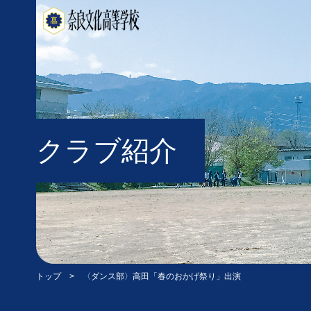
クラブ紹介
トップ
> 〈ダンス部〉高田「春のおかげ祭り」出演