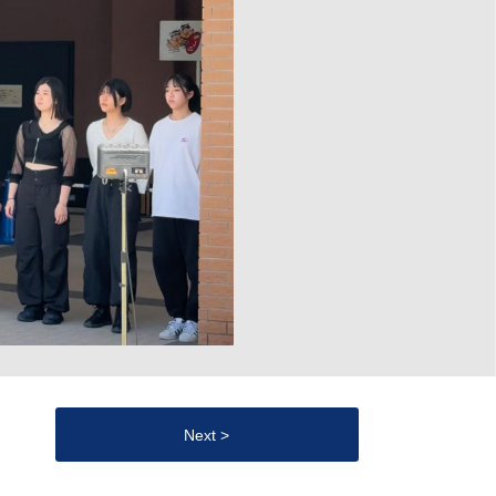
Next >