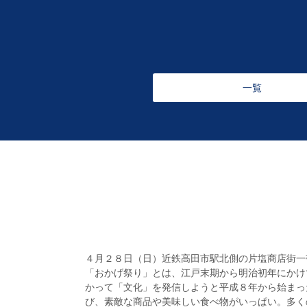
一覧
４月２８日（日）近鉄高田市駅北側の片塩商店街一
「おかげ祭り」とは、江戸末期から明治初年にかけ
かって「文化」を発信しようと平成８年から始まっ
び、素敵な商品や美味しい食べ物がいっぱい。多く