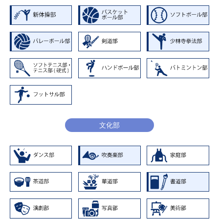
～6.3
第64回全日本高等学校ハンドボール選手権大会
第36回全国高等学校ハンドボール選抜大会
奈良県予選出場 2回戦敗退
平成30年度全国高等学校総合体育大会ハンドボ
近畿地区予選大会兼奈良県高等学校新人大会出
ール競技大会
29.9.9
場 予選リーグ敗退
兼 高松宮記念賜杯第69回全日本高等学校ハン
平成25年度
奈良県総合体育大会ハンドボール競技の部
ドボール選手権大会奈良県予選出場
第66回奈良県高等学校総合体育大会
Ｂブロック 第3位
平成24年度
ハンドボール競技の部出場 Bブロック 第3位
30.4.15
第28回近畿私立高等学校女子ハンドボール大会
29.5.28
～28
出場
平成25年度
～6.11
予選リーグ敗退
文化部
平成30年度第61回近畿高等学校ハンドボール選
第29回近畿私立高等学校ハンドボール大会
平成29年度全国高等学校総合体育大会ハンドボ
手権大会県一次予選
奈良県予選出場 第2位
ール競技大会県
兼 第69回奈良県高等学校ハンドボール春季選
高松宮記念賜杯 第68回全日本高等学校ハンド
手権大会 出場
ボール選手権大会 奈良県予選出場
29.4.15