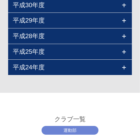
平成30年度
01.11.2
～16
平成29年度
30.11.3
令和元年度第43回全国高等学校ハンドボール選
～23
平成28年度
抜大会奈良県予選
29.11.5
平成30年度第42回全国高等学校ハンドボール選
兼 奈良県高等学校新人大会 合同チームでの
～25
平成25年度
抜大会奈良県予選
参加 第３位
28.11.5
平成29年度第41回前駆子高等学校ハンドボール
兼 奈良県高等学校新人大会 出場
～13
平成24年度
選抜大会奈良県
平成25年度
01.6.8
平成２８年度第４０回全国高等学校ハンドボー
予選 兼 奈良県高等学校新人大会 予選リー
30.9.22
～16
第56回近畿高等学校ハンドボール選手権大会県
ル選抜大会奈良県予選
グ第3位
平成24年度
一次予選
第６４回奈良県高等学校ハンドボール新人大会
第71回 奈良県総合体育大会ハンドボール競技
令和元年度全国高等学校総合体育大会ハンドボ
全国高等学校総合体育大会
第64回奈良県春季選手権大会出場 2回戦敗退
出場（高円高校、橿原高校との合同チーム）
の部
ール競技大会
29.6.18、
第63回全日本高等学校ハンドボール選手権大会
Ｂブロック 第3位
兼 高松宮記念賜杯第69回全日本高等学校ハン
8.18
奈良県予選 出場
クラブ一覧
ドボール選手権大会奈良県予選出場
平成25年度
平成29年度 バドミントン協会準3級公認審判員
運動部
30.5.26
全国高等学校総合体育大会高松宮賜杯
資格取得検定会参加
平成24年度